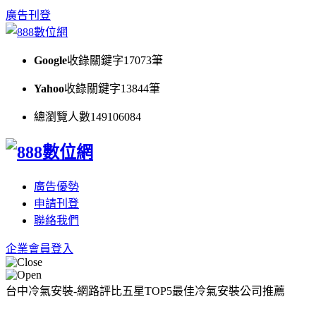
廣告刊登
Google
收錄關鍵字
17073
筆
Yahoo
收錄關鍵字
13844
筆
總瀏覽人數
149106084
廣告優勢
申請刊登
聯絡我們
企業會員登入
台中冷氣安裝-網路評比五星TOP5最佳冷氣安裝公司推薦