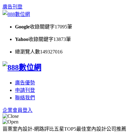
廣告刊登
Google
收錄關鍵字
17095
筆
Yahoo
收錄關鍵字
13873
筆
總瀏覽人數
149327016
廣告優勢
申請刊登
聯絡我們
企業會員登入
苗栗室內設計-網路評比五星TOP5最佳室內設計公司推薦