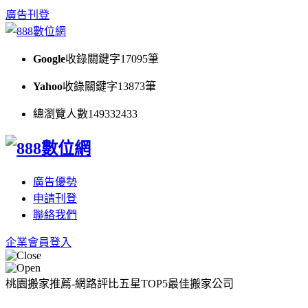
廣告刊登
Google
收錄關鍵字
17095
筆
Yahoo
收錄關鍵字
13873
筆
總瀏覽人數
149332433
廣告優勢
申請刊登
聯絡我們
企業會員登入
桃園搬家推薦-網路評比五星TOP5最佳搬家公司