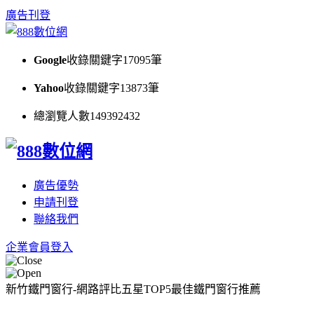
廣告刊登
Google
收錄關鍵字
17095
筆
Yahoo
收錄關鍵字
13873
筆
總瀏覽人數
149392432
廣告優勢
申請刊登
聯絡我們
企業會員登入
新竹鐵門窗行-網路評比五星TOP5最佳鐵門窗行推薦